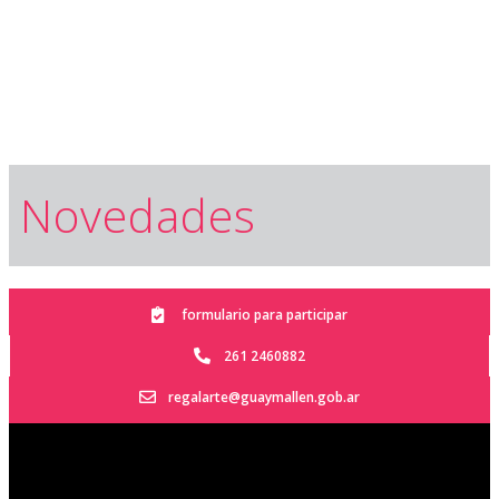
Novedades
formulario para participar
261 2460882
regalarte@guaymallen.gob.ar