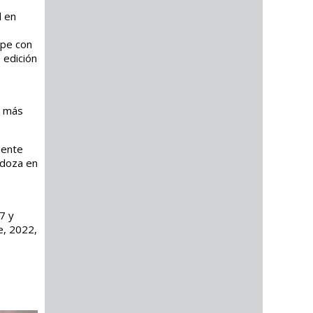
d en
ipe con
 edición
a más
mente
ndoza en
7 y
e, 2022,