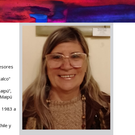
fesores
alco”
aipú”,
 Maipú
o 1983 a
hile y