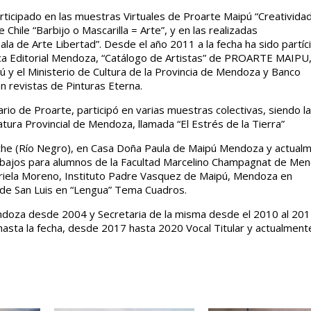
ticipado en las muestras Virtuales de Proarte Maipú “Creativida
Chile “Barbijo o Mascarilla = Arte”, y en las realizadas
ala de Arte Libertad”. Desde el año 2011 a la fecha ha sido partíc
a Editorial Mendoza, “Catálogo de Artistas” de PROARTE MAIPU,
ú y el Ministerio de Cultura de la Provincia de Mendoza y Banco
en revistas de Pinturas Eterna.
rio de Proarte, participó en varias muestras colectivas, siendo l
latura Provincial de Mendoza, llamada “El Estrés de la Tierra”
iloche (Río Negro), en Casa Doña Paula de Maipú Mendoza y actual
trabajos para alumnos de la Facultad Marcelino Champagnat de Me
briela Moreno, Instituto Padre Vasquez de Maipú, Mendoza en
 de San Luis en “Lengua” Tema Cuadros.
endoza desde 2004 y Secretaria de la misma desde el 2010 al 201
sta la fecha, desde 2017 hasta 2020 Vocal Titular y actualment