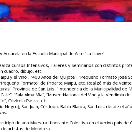
y Acuarela en la Escuela Municipal de Arte “La Llave”
liza Cursos Intensivos, Talleres y Seminarios con distintos pro
n cuadro, dibujo, etc.
aipú y el Vino”, “400 Años del Quijote”, “Pequeño Formato José Sc
“Pequeño Formato” de Proarte Maipú, etc. Realizó más de veinte
turas” Provincia de San Luis, “Intendencia de la Municipalidad de M
Calle”, “Sala Alma Mía”, “Museo Nacional del Vino y la Vendimia de
”, Olivícola Pasrai, etc.
o Negro), San Juan, Córdoba, Bahía Blanca, San Luis, desde el añ
vas.
cipó de una Muestra Itinerante Colectiva en el vecino país de C
 de artistas de Mendoza.