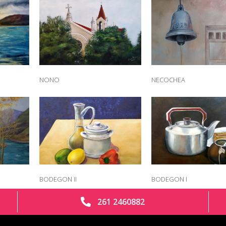
NONO
NECOCHEA
BODEGON II
BODEGON I
261 2460882